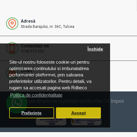
Adresă
Strada Barajului, nr. 36C, Tulcea
Contactați-ne
Închide
0745.073.252
Site-ul nostru foloseste cookie-uri pentru
optimizarea continutului si imbunatatirea
Email
performantei platformei, prin salvarea
contact@rdbeco.ro
preferintelor utilizatorilor. Pentru detalii, va
rugam sa accesati pagina web Rdbeco
Politica de confidențialitate
© 2025 Toate drepturile rezervate pentru Rac 74 Impex
SRL
Preferințe
Accept