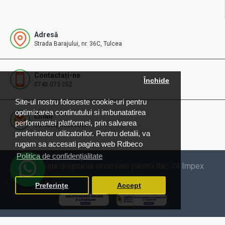
Adresă
Strada Barajului, nr. 36C, Tulcea
Contactați-ne
Închide
0745.073.252
Site-ul nostru foloseste cookie-uri pentru
optimizarea continutului si imbunatatirea
Email
performantei platformei, prin salvarea
contact@rdbeco.ro
preferintelor utilizatorilor. Pentru detalii, va
rugam sa accesati pagina web Rdbeco
Politica de confidențialitate
© 2025 Toate drepturile rezervate pentru Rac 74 Impex
SRL
Preferințe
Accept