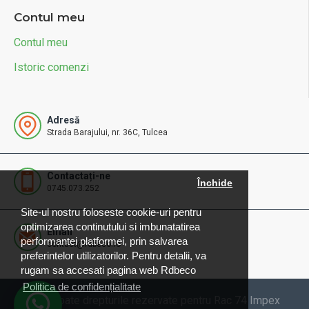
Contul meu
Contul meu
Istoric comenzi
Adresă
Strada Barajului, nr. 36C, Tulcea
Contactați-ne
Închide
0745.073.252
Site-ul nostru foloseste cookie-uri pentru
optimizarea continutului si imbunatatirea
Email
performantei platformei, prin salvarea
contact@rdbeco.ro
preferintelor utilizatorilor. Pentru detalii, va
rugam sa accesati pagina web Rdbeco
Politica de confidențialitate
© 2025 Toate drepturile rezervate pentru Rac 74 Impex