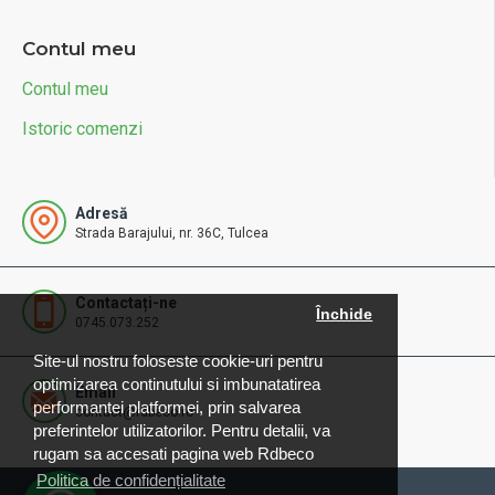
Contul meu
Contul meu
Istoric comenzi
Adresă
Strada Barajului, nr. 36C, Tulcea
Contactați-ne
Închide
0745.073.252
Site-ul nostru foloseste cookie-uri pentru
optimizarea continutului si imbunatatirea
Email
performantei platformei, prin salvarea
contact@rdbeco.ro
preferintelor utilizatorilor. Pentru detalii, va
rugam sa accesati pagina web Rdbeco
Politica de confidențialitate