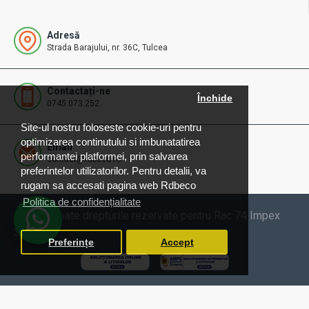
Adresă
Strada Barajului, nr. 36C, Tulcea
Contactați-ne
Închide
0745.073.252
Site-ul nostru foloseste cookie-uri pentru
optimizarea continutului si imbunatatirea
Email
performantei platformei, prin salvarea
contact@rdbeco.ro
preferintelor utilizatorilor. Pentru detalii, va
rugam sa accesati pagina web Rdbeco
Politica de confidențialitate
© 2025 Toate drepturile rezervate pentru Rac 74 Impex
SRL
Preferințe
Accept