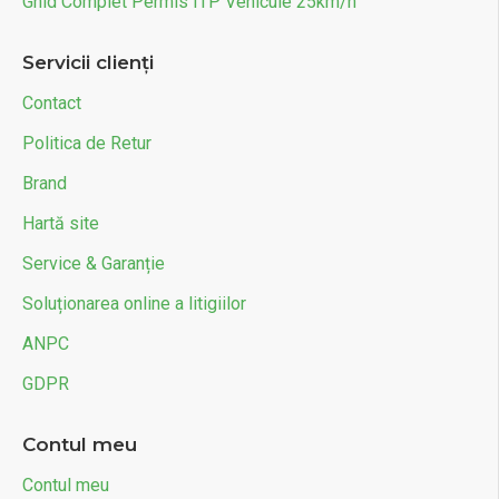
Ghid Complet Permis ITP Vehicule 25km/h
Servicii clienți
Contact
Politica de Retur
Brand
Hartă site
Service & Garanție
Soluționarea online a litigiilor
ANPC
GDPR
Contul meu
Contul meu