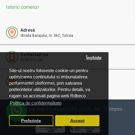
Istoric comenzi
Adresă
Strada Barajului, nr. 36C, Tulcea
Contactați-ne
Închide
0745.073.252
Site-ul nostru foloseste cookie-uri pentru
optimizarea continutului si imbunatatirea
Email
performantei platformei, prin salvarea
contact@rdbeco.ro
preferintelor utilizatorilor. Pentru detalii, va
rugam sa accesati pagina web Rdbeco
Politica de confidențialitate
© 2025 Toate drepturile rezervate pentru Rac 74 Impex
SRL
Preferințe
Accept