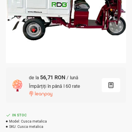
56,71 RON
de la
/ lună
Împărțiți în până l 60 rate
IN STOC
Model:
Cusca metalica
SKU:
Cusca metalica