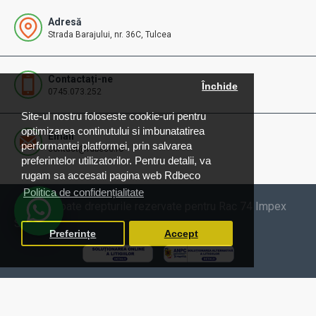
Adresă
Strada Barajului, nr. 36C, Tulcea
Contactați-ne
Închide
0745.073.252
Site-ul nostru foloseste cookie-uri pentru
optimizarea continutului si imbunatatirea
Email
performantei platformei, prin salvarea
contact@rdbeco.ro
preferintelor utilizatorilor. Pentru detalii, va
rugam sa accesati pagina web Rdbeco
Politica de confidențialitate
© 2025 Toate drepturile rezervate pentru Rac 74 Impex
SRL
Preferințe
Accept