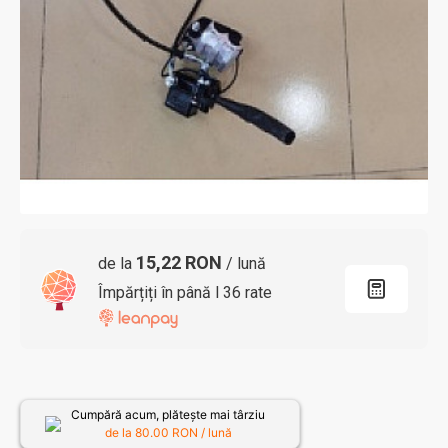
15,22 RON
de la
/ lună
Împărțiți în până l 36 rate
Cumpără acum, plătește mai târziu
de la
80.00
RON / lună