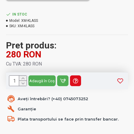
IN STOC
Model:
XM-KLASS
SKU:
XM-KLASS
Pret produs:
280 RON
Cu TVA: 280 RON
Adaugă în Coș
Aveți întrebări? (+40) 0745073252
Garanție
Plata transportului se face prin transfer bancar.