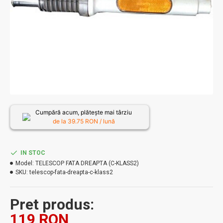
Cumpără acum, plătește mai târziu
de la
39.75
RON / lună
IN STOC
Model:
TELESCOP FATA DREAPTA (C-KLASS2)
SKU:
telescop-fata-dreapta-c-klass2
Pret produs:
119 RON