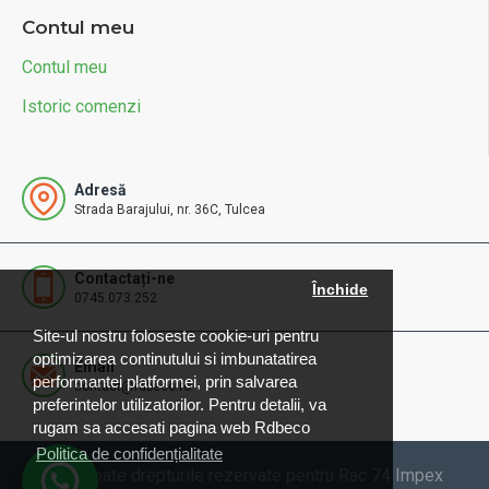
Contul meu
Contul meu
Istoric comenzi
Adresă
Strada Barajului, nr. 36C, Tulcea
Contactați-ne
Închide
0745.073.252
Site-ul nostru foloseste cookie-uri pentru
optimizarea continutului si imbunatatirea
Email
performantei platformei, prin salvarea
contact@rdbeco.ro
preferintelor utilizatorilor. Pentru detalii, va
rugam sa accesati pagina web Rdbeco
Politica de confidențialitate
© 2025 Toate drepturile rezervate pentru Rac 74 Impex