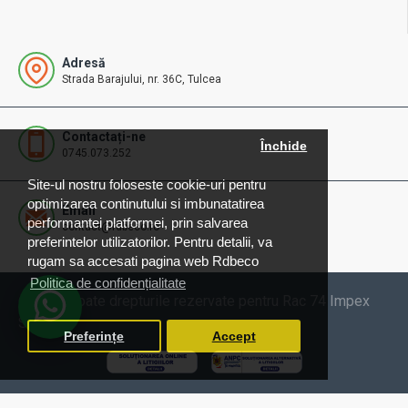
Adresă
Strada Barajului, nr. 36C, Tulcea
Contactați-ne
Închide
0745.073.252
Site-ul nostru foloseste cookie-uri pentru
optimizarea continutului si imbunatatirea
Email
performantei platformei, prin salvarea
contact@rdbeco.ro
preferintelor utilizatorilor. Pentru detalii, va
rugam sa accesati pagina web Rdbeco
Politica de confidențialitate
© 2025 Toate drepturile rezervate pentru Rac 74 Impex
SRL
Preferințe
Accept