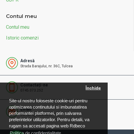
Contul meu
Contul meu
Istoric comenzi
Adresă
Strada Barajului, nr. 36C, Tulcea
Contactați-ne
Închide
0745.073.252
Site-ul nostru foloseste cookie-uri pentru
optimizarea continutului si imbunatatirea
Email
performantei platformei, prin salvarea
contact@rdbeco.ro
preferintelor utilizatorilor. Pentru detalii, va
rugam sa accesati pagina web Rdbeco
Politica de confidențialitate