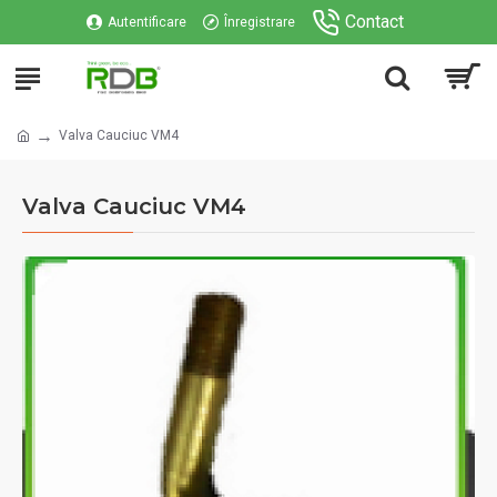
Contact
Autentificare
Înregistrare
Valva Cauciuc VM4
Valva Cauciuc VM4