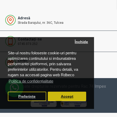
Adresă
Strada Barajului, nr. 36C, Tulcea
Contactați-ne
Închide
0745.073.252
Site-ul nostru foloseste cookie-uri pentru
optimizarea continutului si imbunatatirea
Email
performantei platformei, prin salvarea
contact@rdbeco.ro
preferintelor utilizatorilor. Pentru detalii, va
rugam sa accesati pagina web Rdbeco
Politica de confidențialitate
© 2025 Toate drepturile rezervate pentru Rac 74 Impex
SRL
Preferințe
Accept