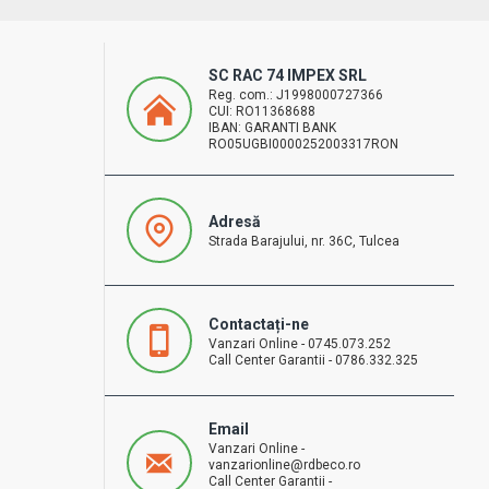
SC RAC 74 IMPEX SRL
Reg. com.: J1998000727366
CUI: RO11368688
IBAN: GARANTI BANK
RO05UGBI0000252003317RON
Adresă
Strada Barajului, nr. 36C, Tulcea
Contactați-ne
Vanzari Online - 0745.073.252
Call Center Garantii - 0786.332.325
Email
Vanzari Online -
vanzarionline@rdbeco.ro
Call Center Garantii -