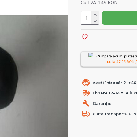
Cu TVA: 149 RON
Cumpără acum, plătește
de la
47.25
RON /
Aveți întrebări? (+4
Livrare 12–14 zile lu
Garanție
Plata transportului s