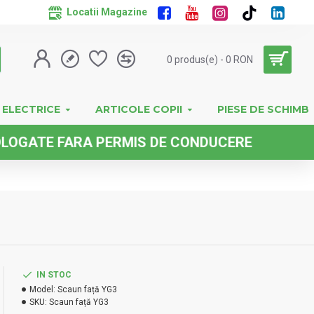
Locatii Magazine
0 produs(e) - 0 RON
 ELECTRICE
ARTICOLE COPII
PIESE DE SCHIMB
E FARA PERMIS DE CONDUCERE
IN STOC
Model:
Scaun față YG3
SKU:
Scaun față YG3