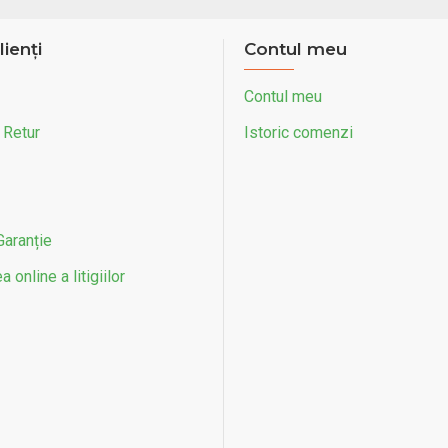
lienți
Contul meu
Contul meu
 Retur
Istoric comenzi
Garanție
 online a litigiilor