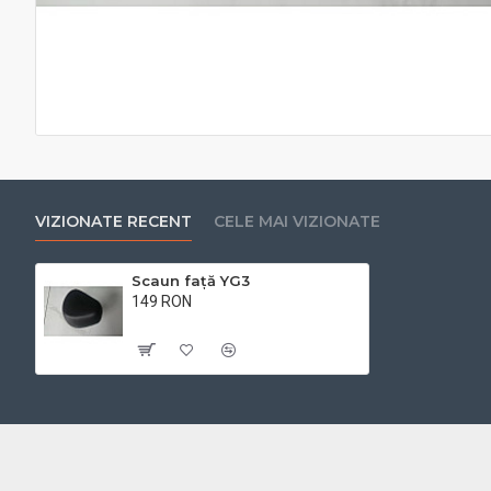
VIZIONATE RECENT
CELE MAI VIZIONATE
Scaun față YG3
149 RON
Cu TVA:149 RON