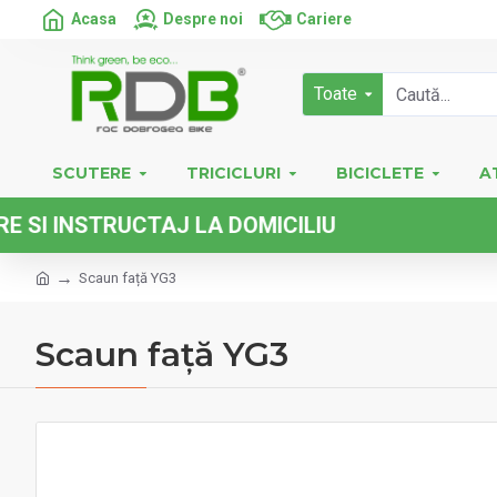
Acasa
Despre noi
Cariere
Toate
SCUTERE
TRICICLURI
BICICLETE
A
INSTRUCTAJ LA DOMICILIU
Scaun față YG3
Scaun față YG3