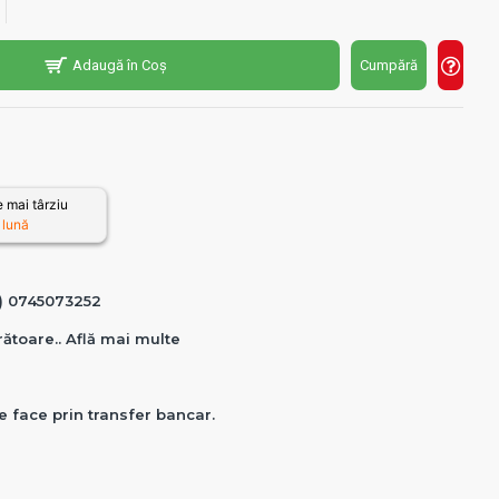
Adaugă în Coș
Cumpără
 mai târziu
 lună
0) 0745073252
crătoare.. Află mai multe
e face prin transfer bancar.