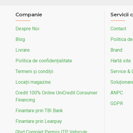
Companie
Servicii c
Despre Noi
Contact
Blog
Politica de
Livrare
Brand
Politica de confidențialitate
Hartă site
Termeni și condiții
Service & 
Locații magazine
Soluționarea
Credit 100% Online UniCredit Consumer
ANPC
Financing
GDPR
Finantare prin TBI Bank
Finantare prin Leanpay
Ghid Complet Permis ITP Vehicule