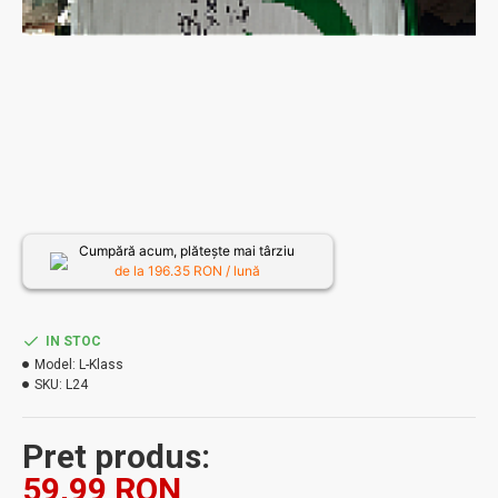
Cumpără acum, plătește mai târziu
de la
196.35
RON / lună
IN STOC
Model:
L-Klass
SKU:
L24
Pret produs:
59,99 RON