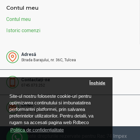
Contul meu
Contul meu
Istoric comenzi
Adresă
Strada Barajului, nr. 36C, Tulcea
Contactați-ne
Închide
0745.073.252
Site-ul nostru foloseste cookie-uri pentru
optimizarea continutului si imbunatatirea
Email
performantei platformei, prin salvarea
contact@rdbeco.ro
preferintelor utilizatorilor. Pentru detalii, va
rugam sa accesati pagina web Rdbeco
Politica de confidențialitate
© 2025 Toate drepturile rezervate pentru Rac 74 Impex