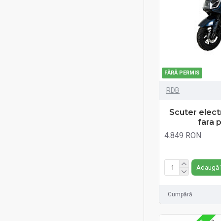
FĂRĂ PERMIS
RDB
Scuter elec
fara 
4.849 RON
Fără TVA:4.849 RON
Adaugă 
Cumpără