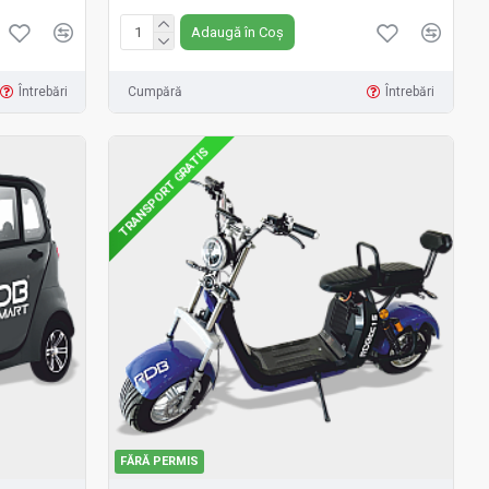
Adaugă în Coș
Întrebări
Cumpără
Întrebări
TRANSPORT GRATIS
FĂRĂ PERMIS