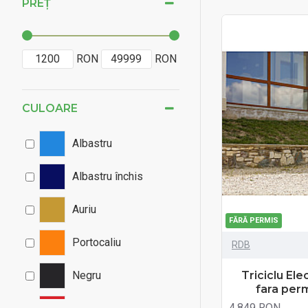
PREȚ
RON
RON
CULOARE
Albastru
Albastru închis
Auriu
FĂRĂ PERMIS
Portocaliu
RDB
Triciclu El
Negru
fara per
4.849 RON