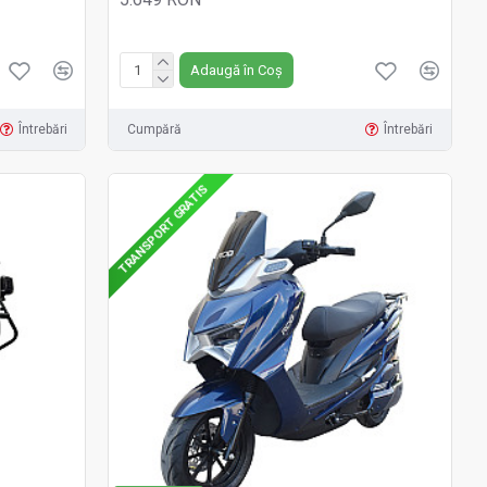
Fără TVA:5.649 RON
Adaugă în Coș
Întrebări
Cumpără
Întrebări
TRANSPORT GRATIS