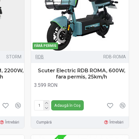
FĂRĂ PERMIS
STORM
RDB
RDB-ROMA
M, 2200W,
Scuter Electric RDB ROMA, 600W,
/h
fara permis, 25km/h
3.599 RON
Fără TVA:3.599 RON
Adaugă în Coș
Întrebări
Cumpără
Întrebări