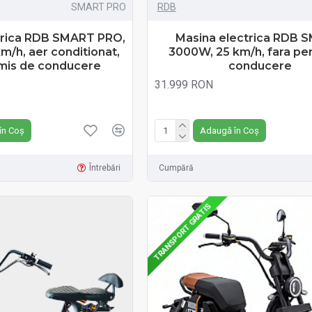
SMART PRO
RDB
trica RDB SMART PRO,
Masina electrica RDB 
m/h, aer conditionat,
3000W, 25 km/h, fara pe
rmis de conducere
conducere
31.999 RON
N
Fără TVA:31.999 RON
în Coș
Adaugă în Coș
Întrebări
Cumpără
TRANSPORT GRATIS