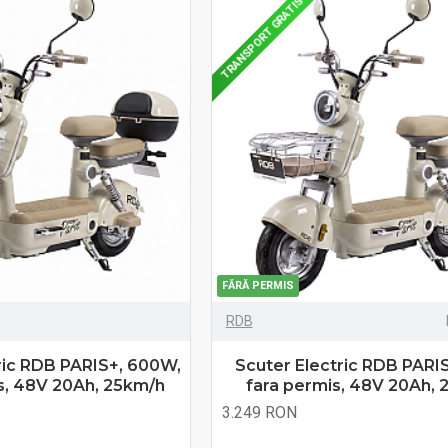
TRANSPORT GRATIS
FĂRĂ PERMIS
RDB
ric RDB PARIS+, 600W,
Scuter Electric RDB PARI
s, 48V 20Ah, 25km/h
fara permis, 48V 20Ah,
3.249 RON
Fără TVA:3.249 RON