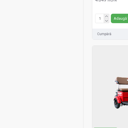
Rosu
Fără TVA:4.849 RON
Verde
Adaugă 
Alb
Cumpără
Gri
Maro
Roz
Violet
Galben