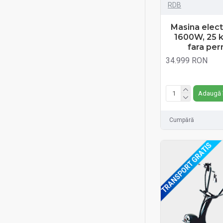
RDB
Masina elec
1600W, 25 k
fara pe
34.999 RON
Fără TVA:34.999 RO
Adaugă 
Cumpără
TRANSPORT GRATIS