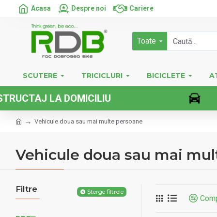
Acasa
Despre noi
Cariere
Toate
SCUTERE
TRICICLURI
BICICLETE
A
ICILIU
VEH
Vehicule doua sau mai multe persoane
Vehicule doua sau mai mul
Filtre
Șterge filtrele
Comp