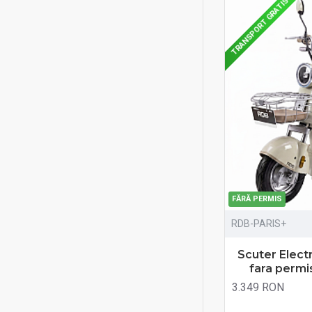
TRANSPORT GRATIS
FĂRĂ PERMIS
RDB-PARIS+
Scuter Elect
fara permi
3.349 RON
Fără TVA:3.349 RON