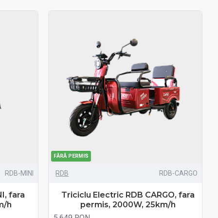
FĂRĂ PERMIS
RDB-MINI
RDB
RDB-CARGO
I, fara
Triciclu Electric RDB CARGO, fara
m/h
permis, 2000W, 25km/h
5.649 RON