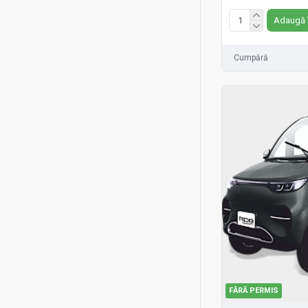
Adaugă 
Cumpără
FĂRĂ PERMIS