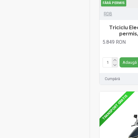
FĂRĂ PERMIS
RDB
Triciclu El
permis
5.849 RON
Fără TVA:5.849 RON
Adaugă 
Cumpără
TRANSPORT GRATIS