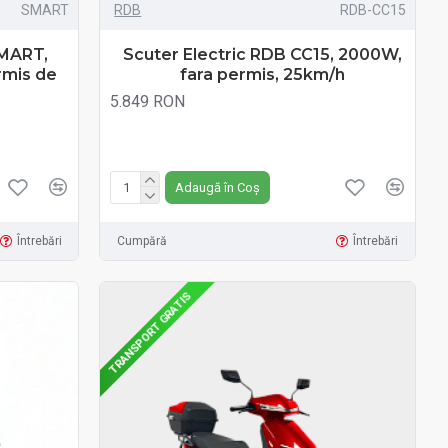
SMART
RDB
RDB-CC15
SMART,
Scuter Electric RDB CC15, 2000W,
rmis de
fara permis, 25km/h
5.849 RON
Fără TVA:5.849 RON
Adaugă în Coș
Întrebări
Cumpără
Întrebări
TRANSPORT GRATIS