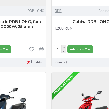
RDB-LONG
RDB
Cabin
ectric RDB LONG, fara
Cabina RDB LON
, 2000W, 25km/h
1.200 RON
Fără TVA:1.200 RON
în Coș
Adaugă în Coș
Întrebări
Cumpără
TRANSPORT GRATIS