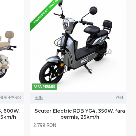
TRANSPORT GRATIS
FĂRĂ PERMIS
RDB-PARIS
RDB
YG4
S, 600W,
Scuter Electric RDB YG4, 350W, fara
 25km/h
permis, 25km/h
2.799 RON
Fără TVA:2.799 RON