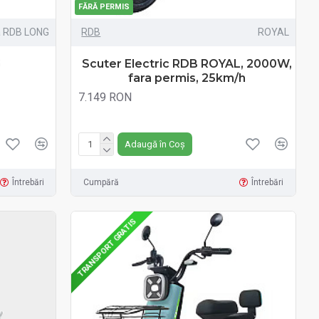
FĂRĂ PERMIS
a RDB LONG
RDB
ROYAL
G
Scuter Electric RDB ROYAL, 2000W,
fara permis, 25km/h
7.149 RON
Fără TVA:7.149 RON
Adaugă în Coș
Întrebări
Cumpără
Întrebări
TRANSPORT GRATIS