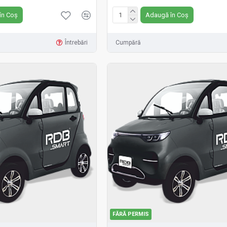
în Coș
Adaugă în Coș
Întrebări
Cumpără
FĂRĂ PERMIS