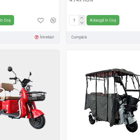
Fără TVA:4.749 RON
în Coș
Adaugă în Coș
Întrebări
Cumpără