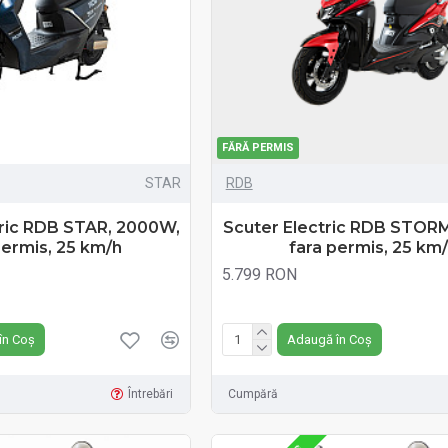
FĂRĂ PERMIS
STAR
RDB
tric RDB STAR, 2000W,
Scuter Electric RDB STOR
permis, 25 km/h
fara permis, 25 km
5.799 RON
Fără TVA:5.799 RON
în Coș
Adaugă în Coș
Întrebări
Cumpără