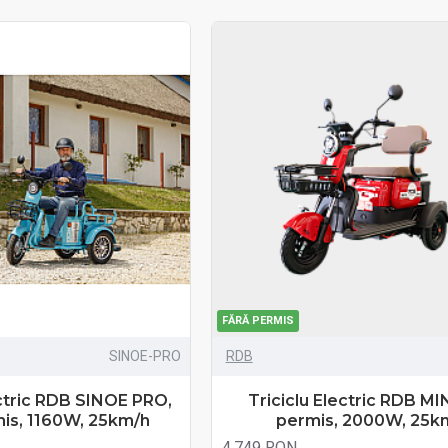
FĂRĂ PERMIS
SINOE-PRO
RDB
ectric RDB SINOE PRO,
Triciclu Electric RDB MIN
mis, 1160W, 25km/h
permis, 2000W, 25k
4.749 RON